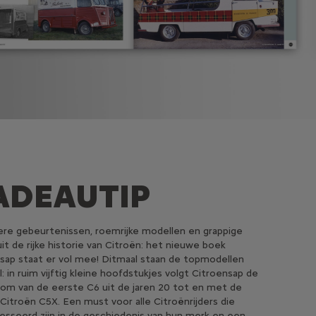
ADEAUTIP
ere gebeurtenissen, roemrijke modellen en grappige
uit de rijke historie van Citroën: het nieuwe boek
sap staat er vol mee! Ditmaal staan de topmodellen
l: in ruim vijftig kleine hoofdstukjes volgt Citroensap de
m van de eerste C6 uit de jaren 20 tot en met de
 Citroën C5X. Een must voor alle Citroënrijders die
esseerd zijn in de geschiedenis van hun merk en een