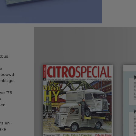
tbus
de
gebouwd
emblage
ave '75
p
len.
rs en -
ieke
e