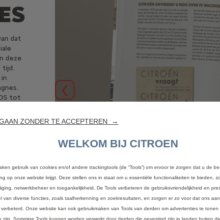
ES
van dat
iale
in deze
tijd.
 in
agnes.
Vorige
 DS tot
 in het
inister
GAAN ZONDER TE ACCEPTEREN →
n de BX
WELKOM BIJ CITROEN
aken gebruik van cookies en/of andere trackingtools (de “Tools”) om ervoor te zorgen dat u de be
ing op onze website krijgt. Deze stellen ons in staat om u essentiële functionaliteiten te bieden, z
liging, netwerkbeheer en toegankelijkheid. De Tools verbeteren de gebruiksvriendelijkheid en pres
l van diverse functies, zoals taalherkenning en zoekresultaten, en zorgen er zo voor dat ons a
 verbeterd. Onze website kan ook gebruikmaken van Tools van derden om advertenties te tonen 
u zijn. Sommige Tools kunnen worden verwerkt door derden die gevestigd zijn in landen buiten 