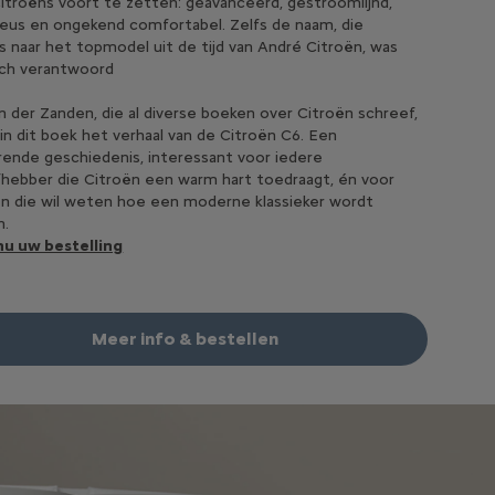
itroëns voort te zetten: geavanceerd, gestroomlijnd,
ieus en ongekend comfortabel. Zelfs de naam, die
 naar het topmodel uit de tijd van André Citroën, was
sch verantwoord
an der Zanden, die al diverse boeken over Citroën schreef,
 in dit boek het verhaal van de Citroën C6. Een
rende geschiedenis, interessant voor iedere
fhebber die Citroën een warm hart toedraagt, én voor
n die wil weten hoe een moderne klassieker wordt
n.
nu uw bestelling
Meer info & bestellen