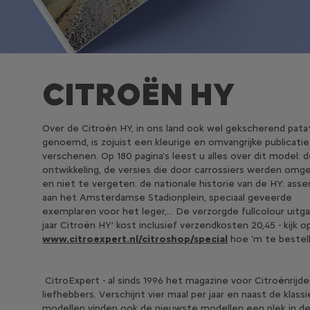
CITROËN HY
Over de Citroën HY, in ons land ook wel gekscherend pata
genoemd, is zojuist een kleurige en omvangrijke publicatie
verschenen. Op 180 pagina's leest u alles over dit model: 
ontwikkeling, de versies die door carrossiers werden om
en niet te vergeten: de nationale historie van de HY: ass
aan het Amsterdamse Stadionplein, speciaal geveerde
exemplaren voor het leger,... De verzorgde fullcolour uitg
jaar Citroën HY' kost inclusief verzendkosten 20,45 - kijk o
www.citroexpert.nl/citroshop/special
hoe 'm te bestel
CitroExpert - al sinds 1996 het magazine voor Citroënrijde
liefhebbers. Verschijnt vier maal per jaar en naast de klass
modellen vinden ook de nieuwste modellen een plek in d