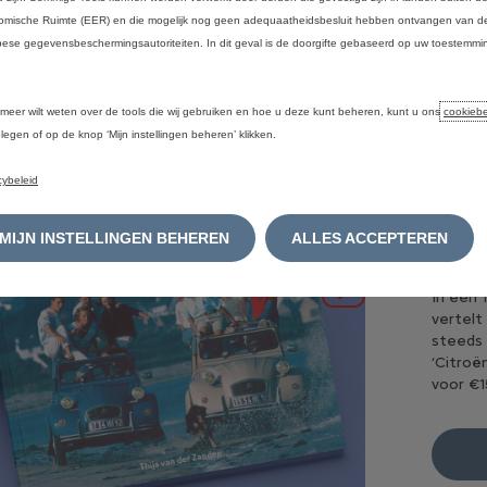
mische Ruimte (EER) en die mogelijk nog geen adequaatheidsbesluit hebben ontvangen van de
ese gegevensbeschermingsautoriteiten. In dit geval is de doorgifte gebaseerd op uw toestemmin
.
C
 meer wilt weten over de tools die wij gebruiken en hoe u deze kunt beheren, kunt u ons
cookiebe
legen of op de knop ‘Mijn instellingen beheren’ klikken.
Van de 
cybeleid
eendje’
viert d
die mij
MIJN INSTELLINGEN BEHEREN
ALLES ACCEPTEREN
plattel
Volgende
In een 
vertelt
steeds 
‘Citroë
voor €15