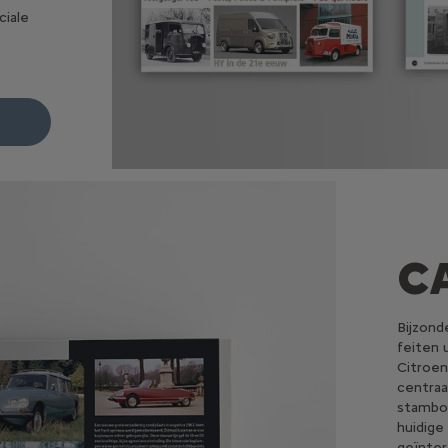
ciale
C
Bijzond
feiten 
Citroen
centraa
stamboo
huidige
geïnter