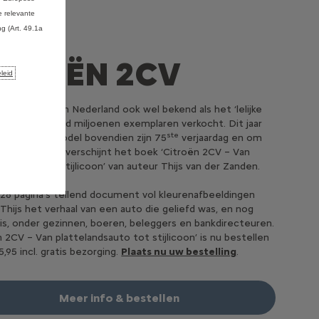
 relevante
g (Art. 49.1a
ITROËN 2CV
leid
Citroën 2CV, in Nederland ook wel bekend als het ‘lelijke
, zijn wereldwijd miljoenen exemplaren verkocht. Dit jaar
ste
it iconische model bovendien zijn 75
verjaardag en om
lpaal te vieren, verschijnt het boek ‘Citroën 2CV – Van
andsauto tot stijlicoon’ van auteur Thijs van der Zanden.
128 pagina’s tellend document vol kleurenafbeeldingen
 Thijs het verhaal van een auto die geliefd was, en nog
is, onder gezinnen, boeren, beleggers en bankdirecteuren.
n 2CV – Van plattelandsauto tot stijlicoon’ is nu bestellen
,95 incl. gratis bezorging.
Plaats nu uw bestelling
.
Meer info & bestellen