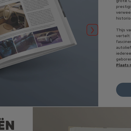
grote C
prestig
verwees
histori
Thijs v
Volgende
vertelt
fascine
autolie
iederee
gebore
Plaats 
ËN