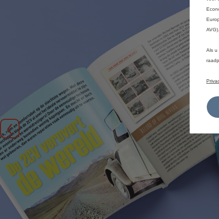
Econo
Europ
AVG)
Als u
raadp
Priva
Vorige