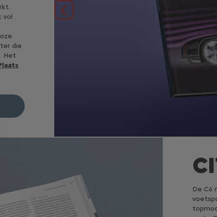
rkt.
Vorige
 vol
loze
ter die
. Het
Plaats
C
De C6 m
voetspo
topmode