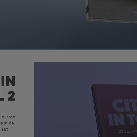
IN
 2
’
De jaren
e in de
laat