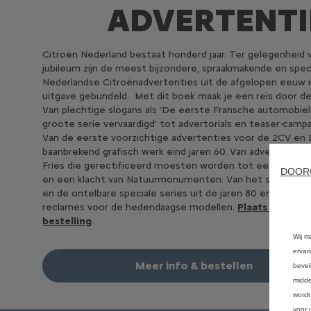
ADVERTENTI
Citroën Nederland bestaat honderd jaar. Ter gelegenheid 
jubileum zijn de meest bijzondere, spraakmakende en spec
Nederlandse Citroënadvertenties uit de afgelopen eeuw 
uitgave gebundeld. Met dit boek maak je een reis door de 
Van plechtige slogans als ‘De eerste Fransche automobiel
groote serie vervaardigd’ tot advertorials en teaser-camp
Van de eerste voorzichtige advertenties voor de 2CV en
baanbrekend grafisch werk eind jaren 60. Van advertenties
Fries die gerectificeerd moesten worden tot een boze m
DOOR
en een klacht van Natuurmonumenten. Van het succes va
en de ontelbare speciale series uit de jaren 80 en 90 tot
reclames voor de hedendaagse modellen.
Plaats nu uw
bestelling
.
Wij m
ervar
Meer info & bestellen
bevei
midde
wordt
voor 