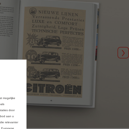
Vo
st mogelijke
oals
taties door
anbod aan u
die relevanter
de Europese