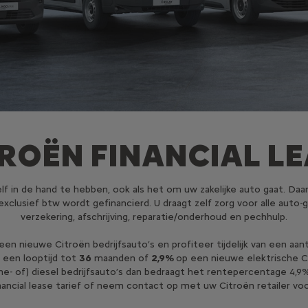
ROËN FINANCIAL L
in de hand te hebben, ook als het om uw zakelijke auto gaat. Daaro
exclusief btw wordt gefinancierd. U draagt zelf zorg voor alle auto
verzekering, afschrijving, reparatie/onderhoud en pechhulp.
p een nieuwe Citroën bedrijfsauto’s en profiteer tijdelijk van een a
j een looptijd tot
36
maanden of
2,9%
op een nieuwe elektrische Ci
e- of) diesel bedrijfsauto’s dan bedraagt het rentepercentage 4,9%
financial lease tarief of neem contact op met uw Citroën retailer v