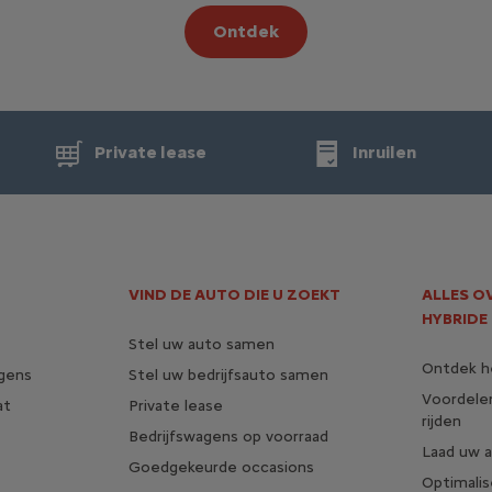
Ontdek
Private lease
Inruilen
VIND DE AUTO DIE U ZOEKT
ALLES O
HYBRIDE
Stel uw auto samen
Ontdek he
agens
Stel uw bedrijfsauto samen
Voordele
at
Private lease
rijden
Bedrijfswagens op voorraad
Laad uw 
Goedgekeurde occasions
Optimalis