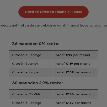
Ontdek Citroën Financial Lease
derstaand treft u de aantrekkelijke vanaf financial lease tarieven aa
36 maanden 0% rente:
Citroën ë-Berlingo
vanaf
€99
per maand
Citroën ë-Jumpy
vanaf
€119
per maand
Citroën ë-Jumper
vanaf
€169
per maand
60 maanden 2,9% rente:
Citroën ë-C3 VAN
vanaf
€146
per maand
Citroën ë-Berlingo
vanaf
€187
per maand