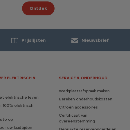
Ontdek
Prijslijsten
Nieuwsbrief
VER ELEKTRISCH &
SERVICE & ONDERHOUD
Werkplaatsafspraak maken
t elektrische leven
Bereken onderhoudskosten
n 100% elektrisch
Citroën accessoires
Certificaat van
auto op
overeenstemming
eer uw laadtijden
Gebruikte reserveonderdelen