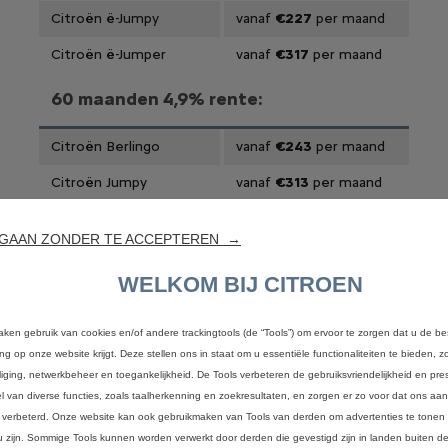
Citroën ë-Jumpy
vanaf
€227
per maand
Citroën ë-Jumper
vanaf
€317
per maand
60 maanden 4,9% rente:
Citroën Berlingo
vanaf
€243
per maand
Citroën Jumpy
vanaf
€313
per maand
Citroën Jumper
vanaf
€335
per maand
GAAN ZONDER TE ACCEPTEREN →
inancial Services en wordt u aangeboden door Stellantis Financial Services Nederland
WELKOM BIJ CITROEN
Lemelerbergweg 12 te Amsterdam.
Actie geldig van 15 januari t/m 30 juni 2026. Fouten en (prijs)wijzigingen voorbehouden
aken gebruik van cookies en/of andere trackingtools (de “Tools”) om ervoor te zorgen dat u de be
ing op onze website krijgt. Deze stellen ons in staat om u essentiële functionaliteiten te bieden, z
liging, netwerkbeheer en toegankelijkheid. De Tools verbeteren de gebruiksvriendelijkheid en pres
OP BEDRIJFSAUTO'S
l van diverse functies, zoals taalherkenning en zoekresultaten, en zorgen er zo voor dat ons a
 verbeterd. Onze website kan ook gebruikmaken van Tools van derden om advertenties te tonen 
 8 jaar met speciale dekking die wordt geactiveerd na het aanbevolen
u zijn. Sommige Tools kunnen worden verwerkt door derden die gevestigd zijn in landen buiten 