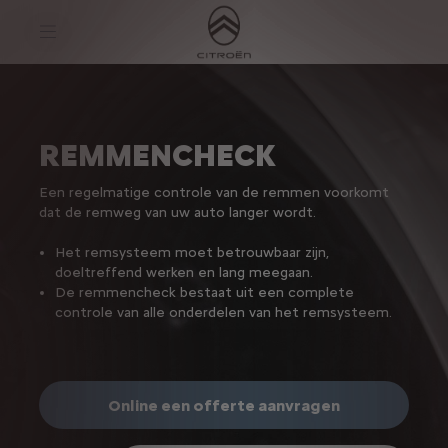
S
k
i
p
t
S
o
k
C
i
o
p
n
t
REMMENCHECK
t
o
e
N
n
a
Een regelmatige controle van de remmen voorkomt
t
v
dat de remweg van uw auto langer wordt.
T
i
e
g
x
a
Het remsysteem moet betrouwbaar zijn,
t
t
doeltreffend werken en lang meegaan.
i
De remmencheck bestaat uit een complete
o
n
controle van alle onderdelen van het remsysteem.
t
e
x
t
Online een offerte aanvragen