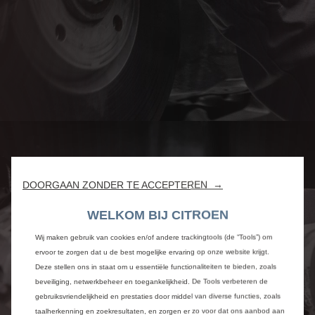
DOORGAAN ZONDER TE ACCEPTEREN →
WELKOM BIJ CITROEN
Wij maken gebruik van cookies en/of andere trackingtools (de “Tools”) om
ervoor te zorgen dat u de best mogelijke ervaring op onze website krijgt.
Deze stellen ons in staat om u essentiële functionaliteiten te bieden, zoals
beveiliging, netwerkbeheer en toegankelijkheid. De Tools verbeteren de
gebruiksvriendelijkheid en prestaties door middel van diverse functies, zoals
taalherkenning en zoekresultaten, en zorgen er zo voor dat ons aanbod aan