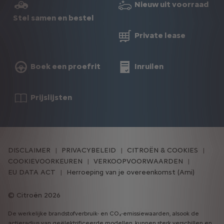
Nieuw uit voorraad
Stel samen en bestel
Private lease
Boek een proefrit
Inruilen
Prijslijsten
DISCLAIMER
PRIVACYBELEID
CITROËN & COOKIES
COOKIEVOORKEUREN
VERKOOPVOORWAARDEN
EU DATA ACT
Herroeping van je overeenkomst (Ami)
Citroën 2026
De werkelijke brandstofverbruik- en CO₂-emissiewaarden, alsook de
actieradius van geëlektrificeerde modellen, kunnen sterk verschillen en