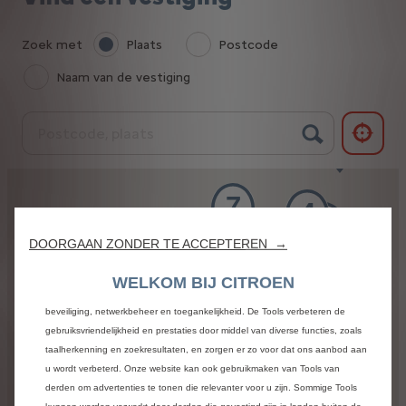
Zoek met
Plaats
Postcode
Naam van de vestiging
7
4
2
DOORGAAN ZONDER TE ACCEPTEREN →
Wij maken gebruik van cookies en/of andere trackingtools (de “Tools”) om
8
4
ervoor te zorgen dat u de best mogelijke ervaring op onze website krijgt.
WELKOM BIJ CITROEN
23
Deze stellen ons in staat om u essentiële functionaliteiten te bieden, zoals
2
beveiliging, netwerkbeheer en toegankelijkheid. De Tools verbeteren de
3
gebruiksvriendelijkheid en prestaties door middel van diverse functies, zoals
16
13
7
taalherkenning en zoekresultaten, en zorgen er zo voor dat ons aanbod aan
u wordt verbeterd. Onze website kan ook gebruikmaken van Tools van
9
2
derden om advertenties te tonen die relevanter voor u zijn. Sommige Tools