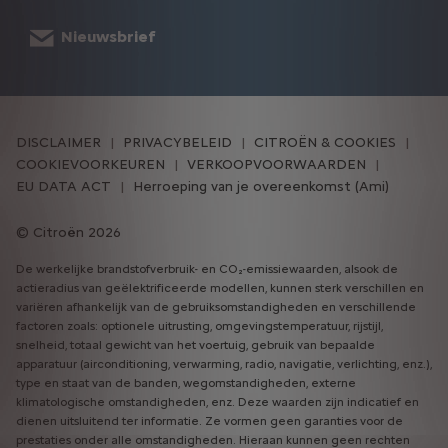
Nieuwsbrief
DISCLAIMER
PRIVACYBELEID
CITROËN & COOKIES
COOKIEVOORKEUREN
VERKOOPVOORWAARDEN
EU DATA ACT
Herroeping van je overeenkomst (Ami)
Citroën 2026
De werkelijke brandstofverbruik- en CO₂-emissiewaarden, alsook de
actieradius van geëlektrificeerde modellen, kunnen sterk verschillen en
variëren afhankelijk van de gebruiksomstandigheden en verschillende
factoren zoals: optionele uitrusting, omgevingstemperatuur, rijstijl,
snelheid, totaal gewicht van het voertuig, gebruik van bepaalde
apparatuur (airconditioning, verwarming, radio, navigatie, verlichting, enz.),
type en staat van de banden, wegomstandigheden, externe
klimatologische omstandigheden, enz. Deze waarden zijn indicatief en
dienen uitsluitend ter informatie. Ze vormen geen garanties voor de
prestaties onder alle omstandigheden. Hieraan kunnen geen rechten