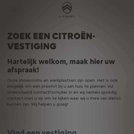
S
k
i
p
t
S
o
k
C
i
ZOEK EEN CITROËN-
o
p
n
t
VESTIGING
t
o
e
N
n
a
t
v
Hartelijk welkom, maak hier uw
T
i
afspraak!
e
g
x
a
t
t
Onze showrooms en werkplaatsen zijn open. Het is ook
i
mogelijk om een proefrit bij u aan huis te plannen. Vul
o
onderstaand contactformulier in en wij nemen spoedig
n
t
contact met u op om te kijken waar wij u mee van dienst
e
kunnen zijn. Wij helpen u graag!
x
t
Vind een vestiging