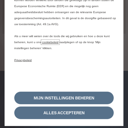
2
kunnen worden verwerkt door derden die gevestigd zijn in landen buiten de
5
Europese Economische Ruimte (EER) en die mogelijk nog geen
adequaatheidsbesluit hebben ontvangen van de relevante Europese
gegevensbeschermingsautoriteiten. In dit geval is de doorgifte gebaseerd op
3
uw toestemming (Art. 49.1a AVG).
Als u meer wilt weten over de tools die wij gebruiken en hoe u deze kunt
beheren, kunt u ons
cookiebeleid
raadplegen of op de knop ‘Mijn
instellingen beheren’ klikken.
Door Google Maps te gebruiken, valt u als gebruiker van
deze website onder de aanvullende gebruiksvoorwaarden
Privacybeleid
van Google Maps / Google Earth (inclusief het
privacybeleid
van Google
)
Boek een proefrit
Stel samen en bestel
MIJN INSTELLINGEN BEHEREN
Private lease
ALLES ACCEPTEREN
Inruilen
Prijslijsten