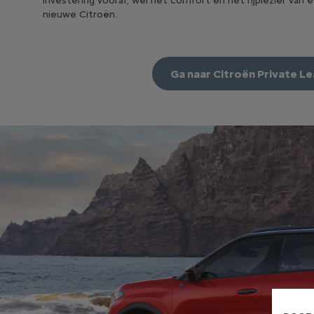
investering vooraf, wél het comfort en het rijplezier van 
nieuwe Citroën.
Ga naar Citroën Private L