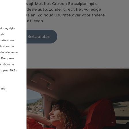
atie en levensstijl. Met het Citroën Betaalplan rijd u
os weg in uw ideale auto, zonder direct het volledige
bedrag te betalen. Zo houd u ruimte over voor andere
ijke dingen in het leven.
st mogelijke
oals
naar Citroën Betaalplan
taties door
anbod aan u
die relevanter
de Europese
 relevante
g (Art. 49.1a
leid