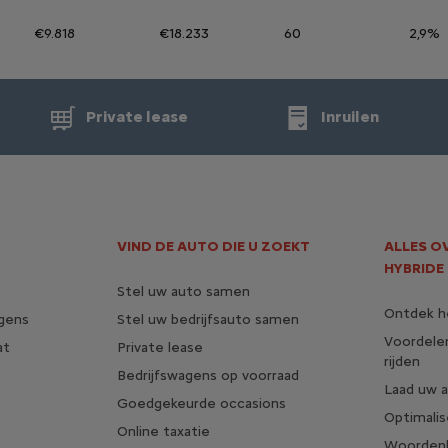
€9.818
€18.233
60
2,9%
Private lease
Inruilen
VIND DE AUTO DIE U ZOEKT
ALLES O
HYBRIDE
Stel uw auto samen
Ontdek he
agens
Stel uw bedrijfsauto samen
Voordele
at
Private lease
rijden
Bedrijfswagens op voorraad
Laad uw 
Goedgekeurde occasions
Optimalis
Online taxatie
Woordenli