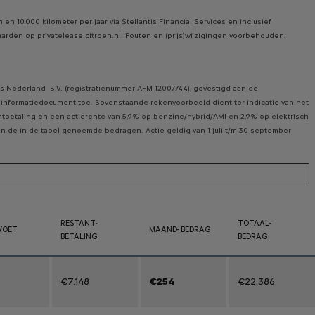
n 10.000 kilometer per jaar via Stellantis Financial Services en inclusief
waarden op
privatelease.citroen.nl
. Fouten en (prijs)wijzigingen voorbehouden.
ces Nederland B.V. (registratienummer AFM 12007744), gevestigd aan de
rd informatiedocument toe. Bovenstaande rekenvoorbeeld dient ter indicatie van het
tbetaling en een actierente van 5,9% op benzine/hybrid/AMI en 2,9% op elektrisch
 van de in de tabel genoemde bedragen. Actie geldig van 1 juli t/m 30 september
RESTANT-
TOTAAL-
VOET
MAAND- BEDRAG
BETALING
BEDRAG
€7.148
€254
€22.386