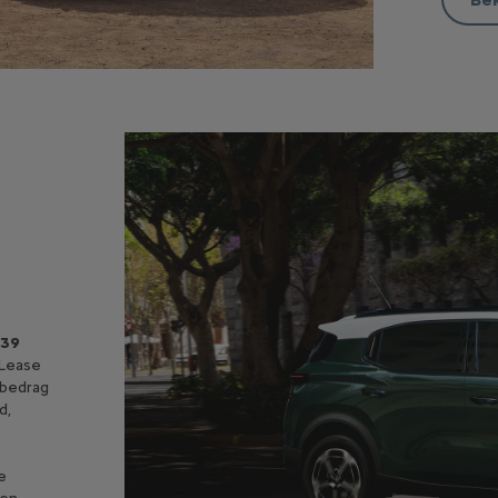
gebaseerd op een looptijd van 48 maanden en 10.000 km per jaar.
439
 Lease
dbedrag
d,
e