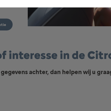
tie
f interesse in de Cit
gegevens achter, dan helpen wij u graa