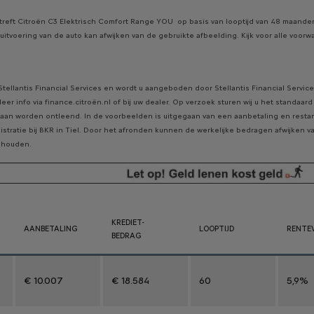
etreft Citroën C3 Elektrisch Comfort Range YOU op basis van looptijd van 48 maanden e
itvoering van de auto kan afwijken van de gebruikte afbeelding. Kijk voor alle voor
Stellantis Financial Services en wordt u aangeboden door Stellantis Financial Servi
er info via finance.citroën.nl of bij uw dealer. Op verzoek sturen wij u het standaa
aan worden ontleend. In de voorbeelden is uitgegaan van een aanbetaling en restan
egistratie bij BKR in Tiel. Door het afronden kunnen de werkelijke bedragen afwijken
behouden.
KREDIET-
AANBETALING
LOOPTIJD
RENTE
BEDRAG
€ 10.007
€ 18.584
60
5,9%