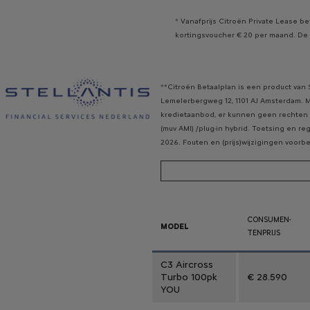
* Vanafprijs Citroën Private Lease b
kortingsvoucher € 20 per maand. De u
**Citroën Betaalplan is een product van 
Lemelerbergweg 12, 1101 AJ Amsterdam. Me
kredietaanbod, er kunnen geen rechten 
(muv AMI) /plug-in hybrid. Toetsing en r
2026. Fouten en (prijs)wijzigingen voor
CONSUMEN-
MODEL
TENPRIJS
C3 Aircross
Turbo 100pk
€ 28.590
YOU