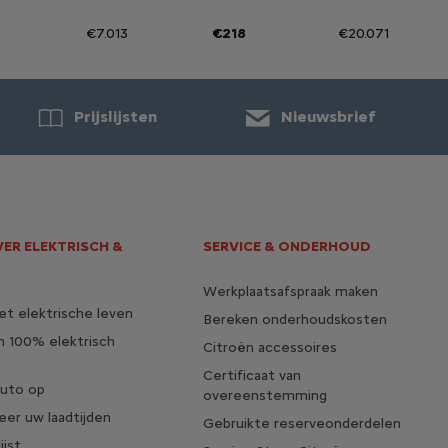
€7.013
€218
€20.071
Prijslijsten
Nieuwsbrief
VER ELEKTRISCH &
SERVICE & ONDERHOUD
Werkplaatsafspraak maken
t elektrische leven
Bereken onderhoudskosten
n 100% elektrisch
Citroën accessoires
Certificaat van
auto op
overeenstemming
eer uw laadtijden
Gebruikte reserveonderdelen
jst