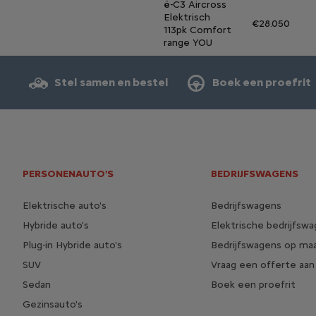
ë-C3 Aircross
Elektrisch
€28.050
113pk Comfort
range YOU
Stel samen en bestel
Boek een proefrit
PERSONENAUTO'S
BEDRIJFSWAGENS
Elektrische auto's
Bedrijfswagens
Hybride auto's
Elektrische bedrijfsw
Plug-in Hybride auto's
Bedrijfswagens op ma
SUV
Vraag een offerte aan
Sedan
Boek een proefrit
Gezinsauto's