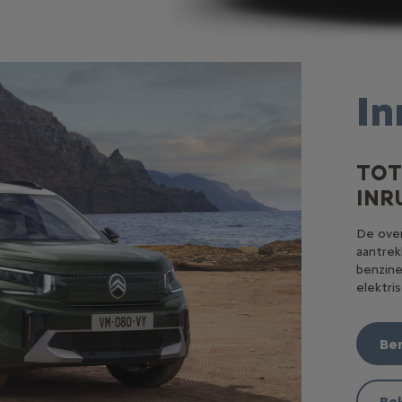
In
TOT
INR
De over
aantrekk
benzine
elektri
Ber
Bek