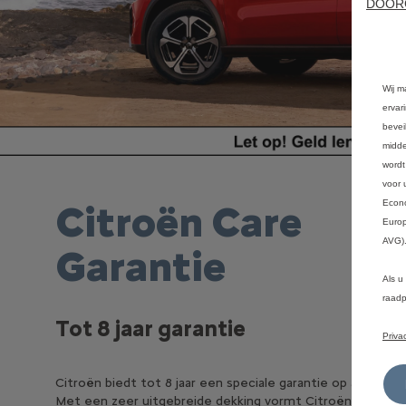
DOOR
Wij m
ervar
bevei
midde
wordt
voor 
Econo
Citroën Care
Europ
AVG)
Garantie
Als u
raadp
Tot 8 jaar garantie
Priva
Citroën biedt tot 8 jaar een speciale garantie op alle mode
Met een zeer uitgebreide dekking vormt Citroën Care Ga