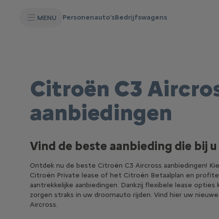
S
k
Personenauto's
Bedrijfswagens
MENU
i
p
t
S
o
k
C
i
o
p
n
t
t
o
Citroën C3 Aircro
e
N
n
a
t
v
aanbiedingen
T
i
e
g
x
a
t
t
i
Vind de beste aanbieding die bij u
o
n
t
Ontdek nu de beste Citroën C3 Aircross aanbiedingen! Ki
e
Citroën Private lease of het Citroën Betaalplan en profit
x
aantrekkelijke aanbiedingen. Dankzij flexibele lease opties
t
zorgen straks in uw droomauto rijden. Vind hier uw nieuw
Aircross.