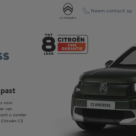
Neem contact op
ss
 past
es voor
eer van
 kunt u zonder
e Citroën C3