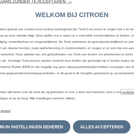
GAAN ZONDER TE ACCEPTEREN →
uw situ
zorgelo
WELKOM BIJ CITROEN
aankoop
belangr
aken gebruik van cookies en/of andere trackingtools (de “Tools”) om ervoor te zorgen dat u de be
ing op onze website krijgt. Deze stellen ons in staat om u essentiële functionaliteiten te bieden, z
Ga 
liging, netwerkbeheer en toegankelijkheid. De Tools verbeteren de gebruiksvriendelijkheid en pres
l van diverse functies, zoals taalherkenning en zoekresultaten, en zorgen er zo voor dat ons a
 verbeterd. Onze website kan ook gebruikmaken van Tools van derden om advertenties te tonen 
u zijn. Sommige Tools kunnen worden verwerkt door derden die gevestigd zijn in landen buiten 
mische Ruimte (EER) en die mogelijk nog geen adequaatheidsbesluit hebben ontvangen van de
ese gegevensbeschermingsautoriteiten. In dit geval is de doorgifte gebaseerd op uw toestemmin
.
 meer wilt weten over de tools die wij gebruiken en hoe u deze kunt beheren, kunt u ons
cookiebe
legen of op de knop ‘Mijn instellingen beheren’ klikken.
cybeleid
llen.
MIJN INSTELLINGEN BEHEREN
ALLES ACCEPTEREN
rantie