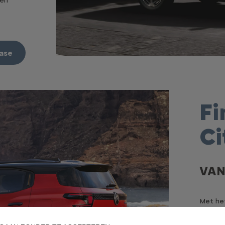
een
ease
Fi
Ci
VAN
Met het
een stu
financi