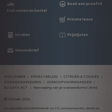
Boek een proefrit
Stel samen en bestel
Private lease
Inruilen
Prijslijsten
Nieuwsbrief
DISCLAIMER
PRIVACYBELEID
CITROËN & COOKIES
COOKIEVOORKEUREN
VERKOOPVOORWAARDEN
EU DATA ACT
Herroeping van je overeenkomst (Ami)
Citroën 2026
De werkelijke brandstofverbruik- en CO₂-emissiewaarden, alsook de