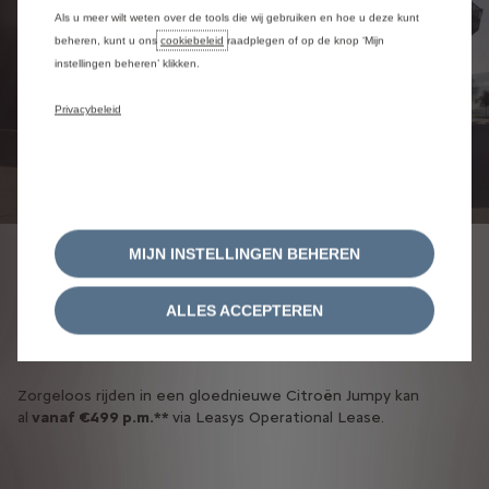
Als u meer wilt weten over de tools die wij gebruiken en hoe u deze kunt
beheren, kunt u ons
cookiebeleid
raadplegen of op de knop ‘Mijn
instellingen beheren’ klikken.
Privacybeleid
MIJN INSTELLINGEN BEHEREN
Leasys Operational Lease
ALLES ACCEPTEREN
VANAF €499 PER MAAND**
Zorgeloos rijden in een gloednieuwe Citroën Jumpy kan
al
vanaf €499 p.m.**
via Leasys Operational Lease.