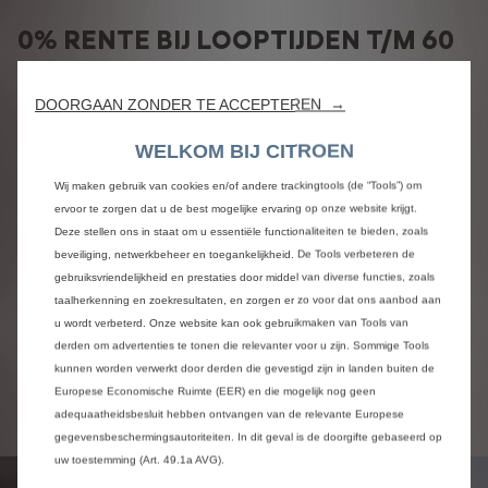
0% RENTE BIJ LOOPTIJDEN T/M 60
MAANDEN
DOORGAAN ZONDER TE ACCEPTEREN →
Met Citroën Financial Lease rijd u als ondernemer in een
gloednieuwe Citroën bedrijfswagen, zonder grote investering
WELKOM BIJ CITROEN
vooraf. U stelt zelf uw ideale bedrijfswagen samen en
profiteert van fiscale voordelen zoals investeringsaftrek en
Wij maken gebruik van cookies en/of andere trackingtools (de “Tools”) om
BTW-teruggaaf. Aan het einde van de looptijd is de
ervoor te zorgen dat u de best mogelijke ervaring op onze website krijgt.
bedrijfswagen volledig van u.
Deze stellen ons in staat om u essentiële functionaliteiten te bieden, zoals
beveiliging, netwerkbeheer en toegankelijkheid. De Tools verbeteren de
Kies nu voor een Elektrische Jumpy en betaal geen rente! Zo
gebruiksvriendelijkheid en prestaties door middel van diverse functies, zoals
rijd u al een Jumpy
vanaf €245 per maand.
taalherkenning en zoekresultaten, en zorgen er zo voor dat ons aanbod aan
u wordt verbeterd. Onze website kan ook gebruikmaken van Tools van
derden om advertenties te tonen die relevanter voor u zijn. Sommige Tools
kunnen worden verwerkt door derden die gevestigd zijn in landen buiten de
Ga naar Citroën Financial Lease
Europese Economische Ruimte (EER) en die mogelijk nog geen
adequaatheidsbesluit hebben ontvangen van de relevante Europese
gegevensbeschermingsautoriteiten. In dit geval is de doorgifte gebaseerd op
uw toestemming (Art. 49.1a AVG).