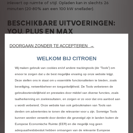
inlevert op ruimte of stijl. Opladen kan in slechts 26
minuten (20-80% aan een 100 kW snellader).
BESCHIKBARE UITVOERINGEN:
YOU, PLUS EN MAX
Er is al een volledig elektrische Citroën ë-C3 Aircross vanaf
DOORGAAN ZONDER TE ACCEPTEREN →
€ 27.400. De Extended Range-versie is vanaf juni in drie
uitvoeringen te bestellen: YOU, PLUS en MAX, voor rijklaar
WELKOM BIJ CITROEN
prijzen vanaf:
YOU € 29.400
Wij maken gebruik van cookies en/of andere trackingtools (de “Tools”) om
PLUS € 31.500
ervoor te zorgen dat u de best mogelijke ervaring op onze website krijgt.
MAX € 33.600
Deze stellen ons in staat om u essentiële functionaliteiten te bieden, zoals
beveiliging, netwerkbeheer en toegankelijkheid. De Tools verbeteren de
YOU is de instapversie, maar biedt verrassend veel
gebruiksvriendelijkheid en prestaties door middel van diverse functies, zoals
standaarduitrusting. Zo beschikt deze uitvoering over
taalherkenning en zoekresultaten, en zorgen er zo voor dat ons aanbod aan
Citroën Advanced Comfort®-vering, de Citroën Head-up
u wordt verbeterd. Onze website kan ook gebruikmaken van Tools van
Display, automatische verlichting en parkeersensoren
derden om advertenties te tonen die relevanter voor u zijn. Sommige Tools
achter. Ook cruise control, verkeersbordherkenning en een
kunnen worden verwerkt door derden die gevestigd zijn in landen buiten de
Smartphone Station met Bluetooth en USB-C aansluiting
Europese Economische Ruimte (EER) en die mogelijk nog geen
zijn inbegrepen. Verder zijn airconditioning, elektrisch
adequaatheidsbesluit hebben ontvangen van de relevante Europese