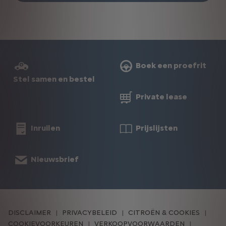
Boek een proefrit
Stel samen en bestel
Private lease
Inruilen
Prijslijsten
Nieuwsbrief
DISCLAIMER
PRIVACYBELEID
CITROËN & COOKIES
COOKIEVOORKEUREN
VERKOOPVOORWAARDEN