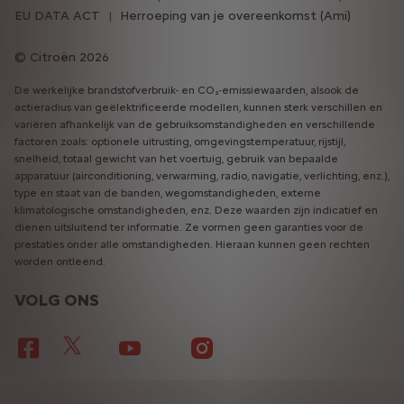
EU DATA ACT
Herroeping van je overeenkomst (Ami)
Citroën 2026
De werkelijke brandstofverbruik- en CO₂-emissiewaarden, alsook de
actieradius van geëlektrificeerde modellen, kunnen sterk verschillen en
variëren afhankelijk van de gebruiksomstandigheden en verschillende
factoren zoals: optionele uitrusting, omgevingstemperatuur, rijstijl,
snelheid, totaal gewicht van het voertuig, gebruik van bepaalde
apparatuur (airconditioning, verwarming, radio, navigatie, verlichting, enz.),
type en staat van de banden, wegomstandigheden, externe
klimatologische omstandigheden, enz. Deze waarden zijn indicatief en
dienen uitsluitend ter informatie. Ze vormen geen garanties voor de
prestaties onder alle omstandigheden. Hieraan kunnen geen rechten
worden ontleend.
VOLG ONS