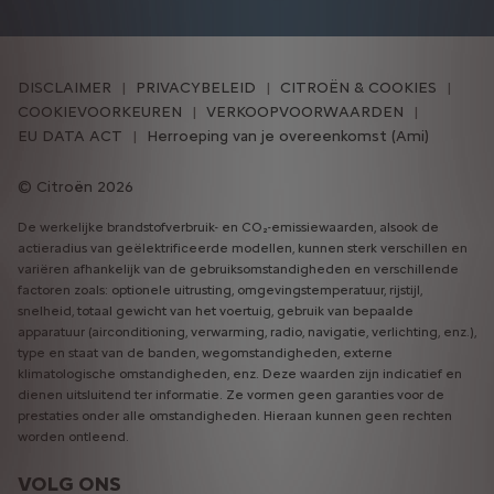
DISCLAIMER
PRIVACYBELEID
CITROËN & COOKIES
COOKIEVOORKEUREN
VERKOOPVOORWAARDEN
EU DATA ACT
Herroeping van je overeenkomst (Ami)
Citroën 2026
De werkelijke brandstofverbruik- en CO₂-emissiewaarden, alsook de
actieradius van geëlektrificeerde modellen, kunnen sterk verschillen en
variëren afhankelijk van de gebruiksomstandigheden en verschillende
factoren zoals: optionele uitrusting, omgevingstemperatuur, rijstijl,
snelheid, totaal gewicht van het voertuig, gebruik van bepaalde
apparatuur (airconditioning, verwarming, radio, navigatie, verlichting, enz.),
type en staat van de banden, wegomstandigheden, externe
klimatologische omstandigheden, enz. Deze waarden zijn indicatief en
dienen uitsluitend ter informatie. Ze vormen geen garanties voor de
prestaties onder alle omstandigheden. Hieraan kunnen geen rechten
worden ontleend.
VOLG ONS