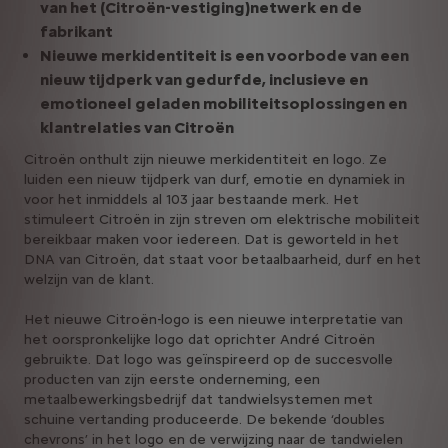
van het (Citroën-vestiging)netwerk en de
fabrikant
Nieuwe merkidentiteit is een voorbode van een
nieuw tijdperk van gedurfde, inclusieve en
emotioneel geladen mobiliteitsoplossingen en
klantrelaties van Citroën
Citroën onthult zijn nieuwe merkidentiteit en logo. Ze
luiden een nieuw tijdperk van durf, emotie en dynamiek in
voor het inmiddels al 103 jaar bestaande merk. Het
stimuleert Citroën in zijn streven om elektrische mobiliteit
bereikbaar maken voor iedereen. Dat is geworteld in het
DNA van Citroën, dat staat voor betaalbaarheid, durf en het
welzijn van de klant.
Het nieuwe Citroën-logo is een nieuwe interpretatie van
het oorspronkelijke logo dat oprichter André Citroën
gebruikte. Dat logo was geïnspireerd op de succesvolle
producten van zijn eerste onderneming, een
metaalbewerkingsbedrijf dat tandwielsystemen met
schuine vertanding produceerde. De bekende ‘doubles
chevrons’ in het logo en de verwijzing naar de tandwielen