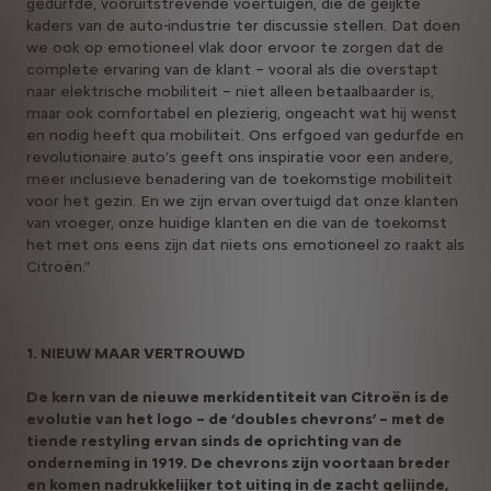
gedurfde, vooruitstrevende voertuigen, die de geijkte
kaders van de auto-industrie ter discussie stellen. Dat doen
we ook op emotioneel vlak door ervoor te zorgen dat de
complete ervaring van de klant – vooral als die overstapt
naar elektrische mobiliteit – niet alleen betaalbaarder is,
maar ook comfortabel en plezierig, ongeacht wat hij wenst
en nodig heeft qua mobiliteit. Ons erfgoed van gedurfde en
revolutionaire auto’s geeft ons inspiratie voor een andere,
meer inclusieve benadering van de toekomstige mobiliteit
voor het gezin. En we zijn ervan overtuigd dat onze klanten
van vroeger, onze huidige klanten en die van de toekomst
het met ons eens zijn dat niets ons emotioneel zo raakt als
Citroën.”
1. NIEUW MAAR VERTROUWD
De kern van de nieuwe merkidentiteit van Citroën is de
evolutie van het logo – de ‘doubles chevrons’ – met de
tiende restyling ervan sinds de oprichting van de
onderneming in 1919. De chevrons zijn voortaan breder
en komen nadrukkelijker tot uiting in de zacht gelijnde,