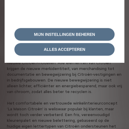
Verder is een nieuwe animatietaal in ontwikkeling waarmee
de nieuwe identiteit wordt geïntegreerd in alle digitale
touchpoints, zowel in de auto via HMI-schermen als
daarbuiten in de My Citroën-app. Zodoende wordt klanten
een interessante en samenhangende Citroën-ervaring
MIJN INSTELLINGEN BEHEREN
geboden.
ALLES ACCEPTEREN
De nieuwe identiteit zal ook verder gaan dan de digitale
omgeving en toepassing van het nieuwe logo op en in de
nieuwe Citroën-modellen. Alle elementen van Citroën
krijgen de nieuwe merkidentiteit, van merchandising tot
documentatie en bewegwijzering bij Citroën-vestigingen en
in bedrijfsgebouwen. De nieuwe bewegwijzering is niet
alleen lichter, efficiënter en energiebesparend, maar ook vrij
van chroom, zodat alles beter te recyclen is.
Het comfortabele en vertrouwde winkelinterieurconcept
‘La Maison Citroën’ is weliswaar populair bij klanten, maar
wordt toch verder verbeterd. Een fris, vereenvoudigd
kleurenpalet en nieuwe belettering, gebaseerd op de
huidige eigen lettertypen van Citroën ondersteunen het