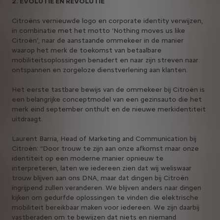
2. EVOLUTIE EN REVOLUTIE
Citroëns vernieuwde logo en corporate identity verwijzen,
in combinatie met het motto ‘Nothing moves us like
Citroën’, naar de aanstaande ommekeer in de manier
waarop het merk de toekomst van betaalbare
mobiliteitsoplossingen benadert en naar zijn streven naar
ontspannen en zorgeloze dienstverlening aan klanten.
Het eerste tastbare bewijs van de ommekeer bij Citroën is
een belangrijke conceptmodel van een gezinsauto die het
merk eind september onthult en de nieuwe merkidentiteit
uitdraagt.
Laurent Barria, Head of Marketing and Communication bij
Citroën: “Door trouw te zijn aan onze afkomst maar onze
identiteit op een moderne manier opnieuw te
interpreteren, laten we iedereen zien dat wij weliswaar
trouw blijven aan ons DNA, maar dat dingen bij Citroën
ingrijpend zullen veranderen. We blijven anders naar dingen
kijken om gedurfde oplossingen te vinden die elektrische
mobiliteit bereikbaar maken voor iedereen. We zijn daarbij
vastberaden om te bewijzen dat niets en niemand