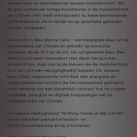
nieuwe logo en versterken de nieuwe merkidentiteit. Wit
en grijs vormen de rustige basiskleuren in de merkidentiteit
van Citroën. Het merk introduceert nu twee kenmerkende
contrastkleuren die in details en op specifieke gebieden
worden toegepast.
De eerste is Bleu Monte Carlo – een belangrijke kleur uit de
geschiedenis van Citroën en gebruikt op iconische
modellen als de 2CV en de DS. De rustgevende kleur Bleu
Monte Carlo keert binnenkort niet alleen terug in het
autoportfolio, maar ook bij de kleuren die de merkidentiteit
voor het (Citroën-vestiging)bedrijf bepalen. De tweede
kleur is het zogenoemde Infra-Red, een energieke en
onderscheidende roodtint die het momenteel gebruikte
rood vervangt om een dynamisch contrast toe te voegen
in fysieke, gedrukte en digitale toepassingen van de
merkidentiteit van Citroën.
De nieuwe merksignatuur ‘Nothing moves us like Citroën’
wordt selectief gebruikt in bedrijfs- en
productcommunicatie en bij activiteiten.