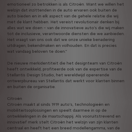
emotioneel zo betrokken is als Citroën. Want we willen het
welzijn dat inzittenden in de auto ervaren ook buiten de
auto bieden en in elk aspect van de gehele relatie die wij
met de klant hebben. Het vereist revolutionair denken bij
alles wat we doen – van de innovatieve auto’s die wij maken
tot de inclusieve, verantwoorde diensten die we aanbieden.
Het vraagt van ons ook dat we onze unieke benadering
uitdragen, bekendmaken en volhouden. En dat is precies
wat vandaag beloven te doen.”
De nieuwe merkidentiteit die het designteam van Citroën
heeft ontwikkeld, profiteerde ook van de expertise van de
Stellantis Design Studio, het wereldwijd opererende
ontwerpbureau van Stellantis dat werkt voor klanten binnen
en buiten de organisatie.
Citroën
Citroën maakt al sinds 1919 auto’s, technologieën en
mobiliteitsoplossingen en speelt daarmee in op de
ontwikkelingen in de maatschappij. Als vooruitstrevend en
innovatief merk stelt Citroën het welzijn van zijn klanten
centraal en heeft het een breed modellengamma, van de