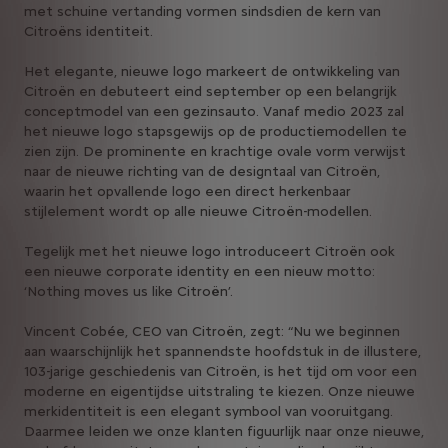
met schuine vertanding vormen sindsdien de kern van
Citroëns identiteit.
Het elegante, nieuwe logo markeert de ontwikkeling van
Citroën en debuteert eind september op een belangrijk
conceptmodel van een gezinsauto. Vanaf medio 2023 zal
het nieuwe logo stapsgewijs op de productiemodellen te
zien zijn. De prominente en krachtige ovale vorm verwijst
naar de nieuwe richting van de designtaal van Citroën,
waarin het opvallende logo een direct herkenbaar
stijlelement wordt op alle nieuwe Citroën-modellen.
Tegelijk met het nieuwe logo introduceert Citroën ook
een nieuwe corporate identity en een nieuw motto:
‘Nothing moves us like Citroën’.
Vincent Cobée, CEO van Citroën, zegt: “Nu we beginnen
aan waarschijnlijk het spannendste hoofdstuk in de illustere,
103-jarige geschiedenis van Citroën, is het tijd om voor een
moderne en eigentijdse uitstraling te kiezen. Onze nieuwe
merkidentiteit is een elegant symbool van vooruitgang.
Daarmee leiden we onze klanten figuurlijk naar onze nieuwe,