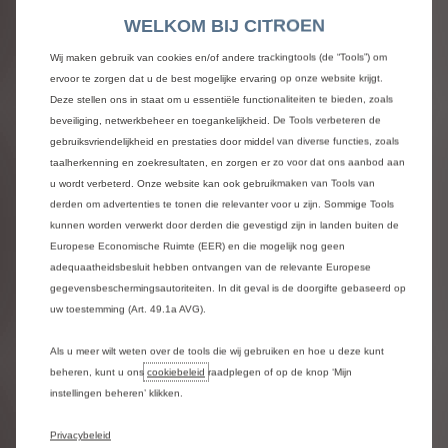
allesomvattende nieuwe corporate identity, die
WELKOM BIJ CITROEN
onderstreept dat Citroën zijn missie om elektrische
mobiliteit bereikbaar te maken voor iedereen sneller
Wij maken gebruik van cookies en/of andere trackingtools (de “Tools”) om
uitvoert, terwijl het zijn DNA bewaart waarin
ervoor te zorgen dat u de best mogelijke ervaring op onze website krijgt.
toegankelijkheid, durf en welzijn van de klant is verankerd.
Deze stellen ons in staat om u essentiële functionaliteiten te bieden, zoals
beveiliging, netwerkbeheer en toegankelijkheid. De Tools verbeteren de
Een essentiële doelstelling was om elementen te
gebruiksvriendelijkheid en prestaties door middel van diverse functies, zoals
introduceren die zijn geïnspireerd door merken buiten de
taalherkenning en zoekresultaten, en zorgen er zo voor dat ons aanbod aan
auto-industrie, bijvoorbeeld cosmetica- en kledingmerken.
u wordt verbeterd. Onze website kan ook gebruikmaken van Tools van
Daarmee wil Citroën de warme kant van het merk naar
voren brengen, die prettig is om te zien ongeacht de
derden om advertenties te tonen die relevanter voor u zijn. Sommige Tools
omgeving. De nieuwe identiteit is bijvoorbeeld zorgvuldig
kunnen worden verwerkt door derden die gevestigd zijn in landen buiten de
vormgegeven met een pure en vereenvoudigde
Europese Economische Ruimte (EER) en die mogelijk nog geen
gebruikersinterface, zodat klanten een gevoel van rust
adequaatheidsbesluit hebben ontvangen van de relevante Europese
ervaren tijdens hun hele digitale reis met Citroën, van
gegevensbeschermingsautoriteiten. In dit geval is de doorgifte gebaseerd op
woonkamer tot showroom.
uw toestemming (Art. 49.1a AVG).
Ook heeft Citroën bijzondere zorg besteed aan het
Als u meer wilt weten over de tools die wij gebruiken en hoe u deze kunt
ontwerp, om ervoor te zorgen dat de digitale ervaring
beheren, kunt u ons
cookiebeleid
raadplegen of op de knop ‘Mijn
voldoet aan zowel de verwachtingen van klanten op het
instellingen beheren’ klikken.
gebied van ergonomie en esthetiek – inclusief de
mogelijkheid van een ‘donkere modus’ – als aan de
Privacybeleid
veeleisende vereisten voor online verkoop.