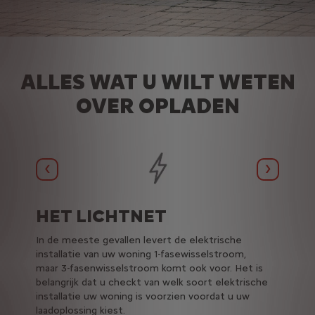
ALLES WAT U WILT WETEN
OVER OPLADEN
Vorige
Volgend
HET LICHTNET
DE 
In de meeste gevallen levert de elektrische
De laa
% van
installatie van uw woning 1-fasewisselstroom,
dat de 
maar 3-fasenwisselstroom komt ook voor. Het is
laden i
belangrijk dat u checkt van welk soort elektrische
's
installatie uw woning is voorzien voordat u uw
 een
laadoplossing kiest.