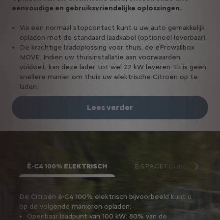
eenvoudige en gebruiksvriendelijke oplossingen.
Via een normaal stopcontact kunt u uw auto gemakkelijk
opladen met de standaard laadkabel (optioneel leverbaar).
De krachtige laadoplossing voor thuis, de eProwallbox
MOVE. Indien uw thuisinstallatie aan voorwaarden
voldoet, kan deze lader tot wel 22 kW leveren. Er is geen
snellere manier om thuis uw elektrische Citroën op te
laden.
Lees verder
Ë-C4 100% ELEKTRISCH
Ë-SPACETOURER 100% E
Volg
De Citroën ë-C4 100% elektrisch bijvoorbeeld kunt u
De Citroën ë-SpaceTourer 100% elektrisch kunt u op
op de volgende manieren opladen:
de volgende manieren opladen:
Openbaar laadpunt van 100 kW: 80% van de
Openbaar laadpunt van 100 kW: voor 80% opladen in