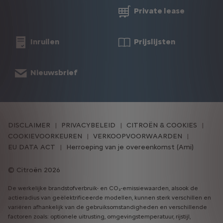
Private lease
Inruilen
Prijslijsten
Nieuwsbrief
DISCLAIMER
PRIVACYBELEID
CITROËN & COOKIES
COOKIEVOORKEUREN
VERKOOPVOORWAARDEN
EU DATA ACT
Herroeping van je overeenkomst (Ami)
Citroën 2026
De werkelijke brandstofverbruik- en CO₂-emissiewaarden, alsook de
actieradius van geëlektrificeerde modellen, kunnen sterk verschillen en
variëren afhankelijk van de gebruiksomstandigheden en verschillende
factoren zoals: optionele uitrusting, omgevingstemperatuur, rijstijl,