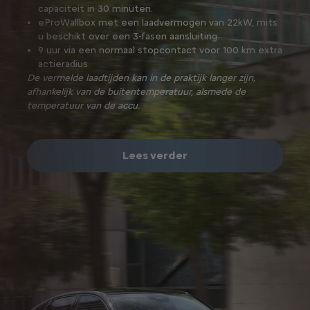
capaciteit in 30 minuten.
30 minuten (accupakket van 50 kWh) of 45 minuten
eProWallbox met een laadvermogen van 22kW, mits
(accupakket van 75 kWh),
u beschikt over een 3-fasen aansluiting.
eProWallbox met een laadvermogen van 22kW, mits
9 uur via een normaal stopcontact voor 100 km extra
u beschikt over een 3-fasen aansluiting.
actieradius
De vermelde laadtijden kan in de praktijk langer zijn,
afhankelijk van de buitentemperatuur, alsmede de
Lees verder
temperatuur van de accu.
Lees verder