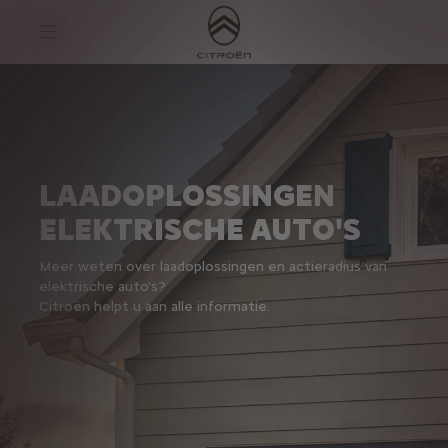
S
k
i
p
t
S
o
k
C
i
o
p
n
t
t
o
e
N
n
a
LAADOPLOSSINGEN
t
v
T
i
ELEKTRISCHE AUTO'S
e
g
x
a
t
t
Meer weten over laadoplossingen en actieradius van
i
elektrische auto's?
o
Citroën helpt u aan alle informatie.
n
t
e
x
t