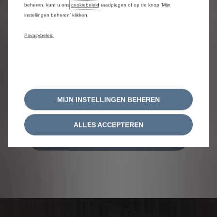
beheren, kunt u ons
cookiebeleid
raadplegen of op de knop ‘Mijn
instellingen beheren’ klikken.
Bekijk wat de laadtijd is van
de verschillende plug-in
Privacybeleid
hybride- en elektrische
auto's van Citroën,
afhankelijk van de
verschillende beschikbare
oplaadmogelijkheden.
MIJN INSTELLINGEN BEHEREN
ALLES ACCEPTEREN
Simuleer uw laadtijd