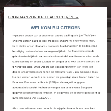
DOORGAAN ZONDER TE ACCEPTEREN →
WELKOM BIJ CITROEN
Wij maken gebruik van cookies en/of andere trackingtools (de “Tools”) om
ervoor te zorgen dat u de best mogelijke ervaring op onze website krijgt.
Deze stellen ons in staat om u essentiële functionaliteiten te bieden, zoals
beveiliging, netwerkbeheer en toegankelijkheid. De Tools verbeteren de
gebruiksvriendelijkheid en prestaties door middel van diverse functies, zoals
taalherkenning en zoekresultaten, en zorgen er zo voor dat ons aanbod aan
u wordt verbeterd. Onze website kan ook gebruikmaken van Tools van
derden om advertenties te tonen die relevanter voor u zijn. Sommige Tools
kunnen worden verwerkt door derden die gevestigd zijn in landen buiten de
Europese Economische Ruimte (EER) en die mogelijk nog geen
adequaatheidsbesluit hebben ontvangen van de relevante Europese
gegevensbeschermingsautoriteiten. In dit geval is de doorgifte gebaseerd op
uw toestemming (Art. 49.1a AVG).
LAADTIJD
Als u meer wilt weten over de tools die wij gebruiken en hoe u deze kunt